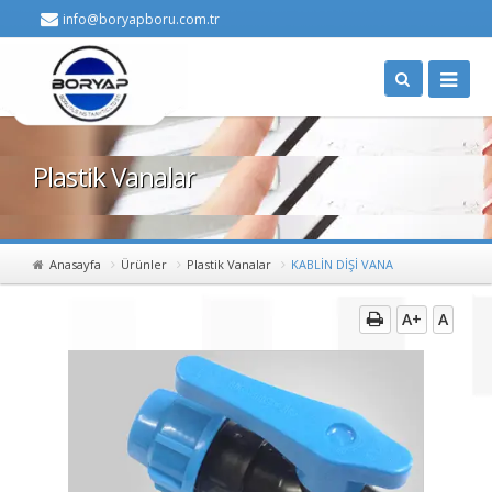
info@boryapboru.com.tr
Plastik Vanalar
Anasayfa
Ürünler
Plastik Vanalar
KABLİN DİŞİ VANA
A+
A