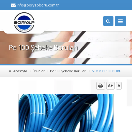
info@boryapboru.com.tr
Pe 100 Şebeke Boruları
Anasayfa
Ürünler
Pe 100 Şebeke Boruları
50MM PE100 BORU
A+
A